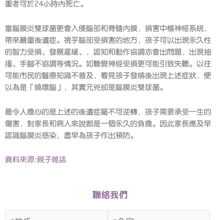
重者可於24小時內死亡。
當腦膜炎雙球菌更會入侵腦部和脊髓內膜，損害中樞神經系統，
帶來嚴重後遺症。視乎腦部受損害的地方，孩子可以出現永久性
的智力受損、發展遲緩、，認知和動作協調亦會出問題，出現抽
搐、手腳不協調等情況。如聽覺神經受損更可能引致失聰。以往
可能市民的醫療知識不普及，看見孩子發燒後出現上述症狀，便
以為是「燒壞腦」，其實元兇卻是腦膜炎雙球菌。
最令人擔心的是上述的後遺症屬不可逆轉，孩子需要承受一生的
傷害，對家長和病人來說都是一個永久的負擔。因此家長應及早
認識腦膜炎感染，盡早為孩子作出預防。
資料來源:親子雜誌
聯絡我們