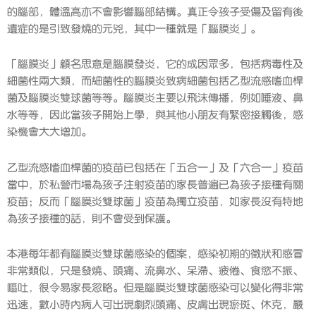
的腦部，體溫高亦不會影響腦部結構。真正令孩子受傷及留有後
遺症的是引致發燒的元兇，其中一種就是「腦膜炎」。
「腦膜炎」顧名思意是腦膜發炎，它的成因眾多，包括病毒性及
細菌性兩大類，而細菌性的腦膜炎致病細菌包括乙型流感嗜血桿
菌及腦膜炎雙球菌等等。腦膜炎主要以飛沫傳播，例如唾液、鼻
水等等，因此當孩子開始上學，與其他小朋友有緊密接觸後，感
染機會大大增加。
乙型流感嗜血桿菌的疫苗已包括在「五合一」及「六合一」疫苗
當中，於私營市場為孩子注射疫苗的家長普遍已為孩子接種有關
疫苗；反而「腦膜炎雙球菌」疫苗為獨立疫苗，如家長沒有特地
為孩子接種的話，則不會受到保護。
本港每年都有腦膜炎雙球菌感染的個案，感染初期的徵狀和感冒
非常類似，只是發燒、頭痛、流鼻水、呆滯、疲倦、食慾不振、
嘔吐，很令易家長忽略。但是腦膜炎雙球菌感染可以變化得非常
迅速，數小時內病人可出現劇烈頭痛、皮膚出現瘀斑、休克，嚴