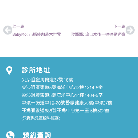
上一頁
下
上一篇
下一篇
BabyMo: 小腦袋創造大世界
孕媽媽: 流口水後一撻撻是奶癬
診所地址
尖沙咀金馬倫道37號18樓
尖沙咀廣東道5號海洋中心12樓1214-5室
尖沙咀廣東道5號海洋中心14樓1404-5室
中環干諾道中19-20號醫思健康大樓(中環)7樓
旺角彌敦道688號旺角中心第一座 5樓502室
(只提供兒童眼科服務)
預約查詢