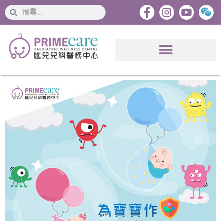
搜
搜
索
索