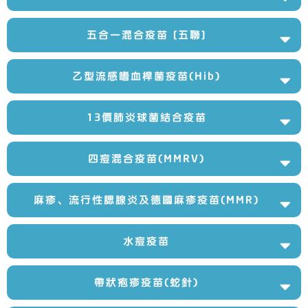
五合一混合疫苗 [五聯]
乙型流感嗜血桿菌疫苗(Hib)
13價肺炎球菌結合疫苗
四痘混合疫苗(MMRV)
麻疹、流行性腮腺炎及德國麻疹疫苗(MMR)
水痘疫苗
帶狀疱疹疫苗(蛇針)