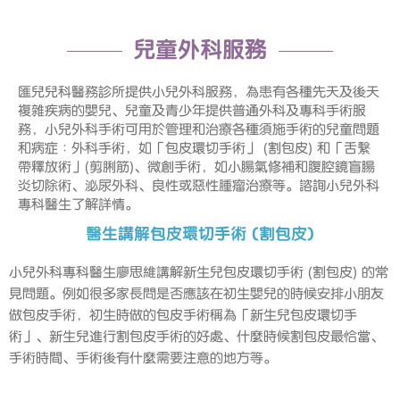
兒童外科服務
匯兒兒科醫務診所提供小兒外科服務，為患有各種先天及後天
複雜疾病的嬰兒、兒童及青少年提供普通外科及專科手術服
務，小兒外科手術可用於管理和治療各種須施手術的兒童問題
和病症︰外科手術，如「
包皮環切手術
」 (割包皮) 和「舌繫
帶釋放術」(剪脷筋)、微創手術，如小腸氣修補和腹腔鏡盲腸
炎切除術、泌尿外科、良性或惡性腫瘤治療等。諮詢小兒外科
專科醫生了解詳情。
醫生講解包皮環切手術 (割包皮)
小兒外科專科醫生廖思維講解新生兒包皮環切手術 (割包皮) 的常
見問題。例如很多家長問是否應該在初生嬰兒的時候安排小朋友
做包皮手術，初生時做的包皮手術稱為「新生兒包皮環切手
術」、新生兒進行割包皮手術的好處、什麼時候割包皮最恰當、
手術時間、手術後有什麼需要注意的地方等。