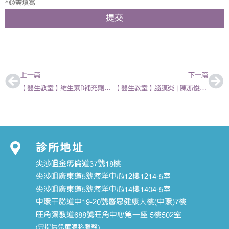
*必需填寫
提交
上一頁
下
上一篇
下一篇
【醫生教室】維生素D補充劑和其他營養需求 | 徐傑 – 兒科專科醫生
【醫生教室】腦膜炎 | 陳亦俊 – 兒科專科醫生
診所地址
尖沙咀金馬倫道37號18樓
尖沙咀廣東道5號海洋中心12樓1214-5室
尖沙咀廣東道5號海洋中心14樓1404-5室
中環干諾道中19-20號醫思健康大樓(中環)7樓
旺角彌敦道688號旺角中心第一座 5樓502室
(只提供兒童眼科服務)