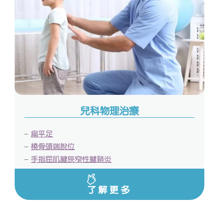
兒科物理治療
–
扁平足
–
橈骨頭端脫位
–
手指屈肌腱狹窄性腱鞘炎
了解更多