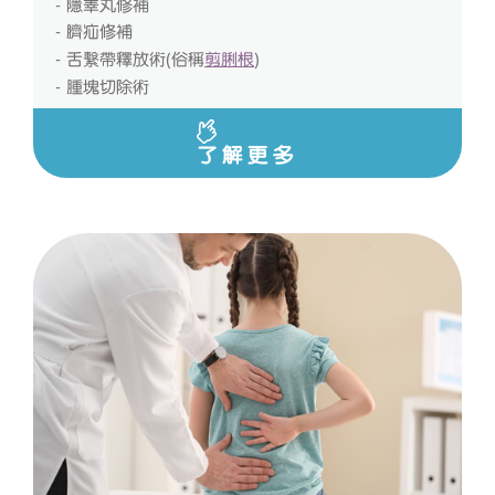
- 隱睪丸修補
- 臍疝修補
- 舌繫帶釋放術(俗稱
剪脷根
)
- 腫塊切除術
了解更多