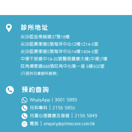
診所地址
尖沙咀金馬倫道37號18樓
尖沙咀廣東道5號海洋中心12樓1214-5室
尖沙咀廣東道5號海洋中心14樓1404-5室
中環干諾道中19-20號醫思健康大樓(中環)7樓
旺角彌敦道688號旺角中心第一座 5樓502室
(只提供兒童眼科服務)
預約查詢
3001 5895
WhatsApp｜
｜
2156 585
兒科專科
0
｜
2156 5849
兒童心理健康及發展
｜
enquiry@primecare.com.hk
電郵