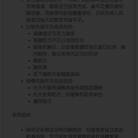
非常普遍，隨著足弓發育完成，扁平足情況會明
顯改善。而隨著年齡或體重增加，少部分成人有
機會因後天因素患有扁平足。
功能性扁平足成因包括：
過重使足弓受力過多
筋踺肌力不足以支撐足弓
脛後肌腱炎：炎症會影響脛後肌進行趾伸、腳
內翻等，難以維持內足弓的形狀
關節炎
糖尿病
距下關節活動幅度過高
結構性扁平足成因包括：
先天性韌帶過鬆未能有效固定關節
先天跗骨黏合：如踵骨和距骨聯合
遺存因子
常見症狀
扁平足初期並沒有明顯症狀，但當患者站立或走
動過多時，足弓未能有效避震和承托身體重量，