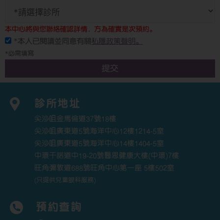
本中心將與您聯絡確認詳情，方為確實是次預約。
*本人已閱讀並同意有關
私隱政策聲明。
*必需填寫
提交
診所地址
尖沙咀金馬倫道37號18樓
尖沙咀廣東道5號海洋中心12樓1214-5室
尖沙咀廣東道5號海洋中心14樓1404-5室
中環干諾道中19-20號醫思健康大樓(中環)7樓
旺角彌敦道688號旺角中心第一座 5樓502室
(只提供兒童眼科服務)
預約查詢