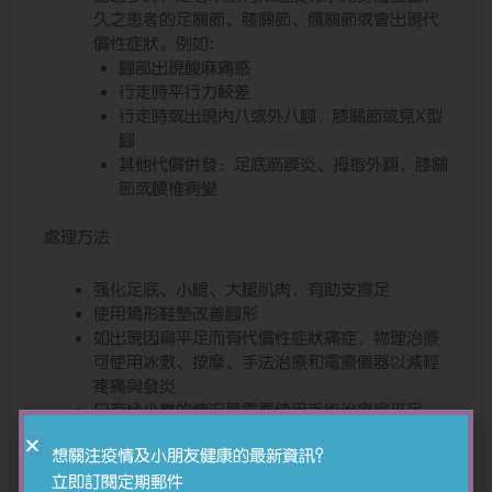
久之患者的足關節、膝關節、髖關節或會出現代
償性症狀。例如:
腳部出現酸麻痛感
行走時平行力較差
行走時或出現內八或外八腳，膝關節或見X型
腳
其他代償併發：足底筋膜炎、拇指外翻、膝關
節或腰椎病變
處理方法
强化足底、小腿、大腿肌肉，有助支撐足
使用矯形鞋墊改善腳形
如出現因扁平足而有代償性症狀痛症，物理治療
可使用冰敷、按摩、手法治療和電療儀器以減輕
疼痛與發炎
只有極少數的情況是需要使用手術治療扁平足
想關注疫情及小朋友健康的最新資訊？
預防措施
立即訂閱定期郵件