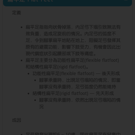
定義
扁平足指指舟狀骨掉落，內足弓下塌引致無法有
效負重，造成足旋前的情況。內足弓的弧度不
足，令到腳掌扁平地貼在地上，阻礙足弓發揮其
原有的避震功能，影響下肢受力，有機會因此出
現代償症狀引起腰部或下肢等痛症。
扁平足主要分為功能性扁平足(flexible flatfoot)
和結構性扁平足(rigid flatfoot)。
功能性扁平足(flexible flatfoot) — 後天形成
腳掌承重時，出現足弓塌陷的情況，即當
腳掌沒有承重時，足弓弧度仍然能維持
結構性扁平足(rigid flatfoot) — 先天形成
腳掌沒有承重時，依然出現足弓塌陷的情
況
成因
足弓發育出現於6 – 10歲，因此扁平足在兒童中