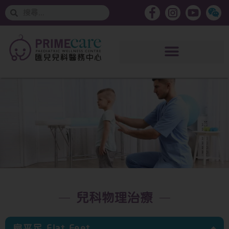
搜
搜
索
索
兒科物理治療
扁平足 Flat Feet