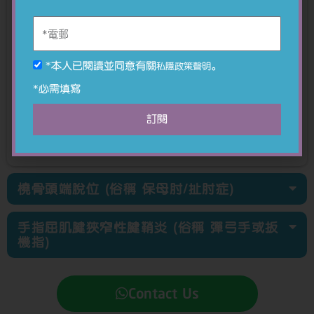
選擇有效承托腳弓的鞋履以紓緩劇烈運動引起的
足部疼痛及疲勞
腳部運動，强化大腿、小腿、足底肌肉、筋腱及
韌帶
*本人已閱讀並同意有關
。
私隱政策聲明
伸展腳趾筋腱及足弓
*必需填寫
仍在發育階段的孩童可定期做足部評估，檢查及
跟進腳部足弓的發展情況
訂閱
維持正常體重，避免因而導致雙足負擔過重
橈骨頭端脫位 (俗稱 保母肘/扯肘症)
手指屈肌腱狹窄性腱鞘炎 (俗稱 彈弓手或扳
機指)
Contact Us