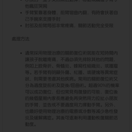
他瘋狂哭鬧
手臂緊靠著身體，前臂彎曲內翻，有時會扶著自
己手腕來支撐手肘
肘部及前臂局部非常疼痛，關節活動完全受限
處理方法
通常採用物理治療的關節復位術就能在短時間內
讓孩子脫離疼痛，不過必須先排除其他的問題，
例如上肢骨折、骨髓炎、蜂窩性組織炎、或腫瘤
等。若手臂有明顯外傷、紅腫、或硬塊等異常症
狀，則需要考慮其他疾病。常用的關節復位術又
分為過度旋前術及旋後/屈曲術。超過90%的機率
可以成功復位，但也常見有復發的可能，復位後
的幾個星期內家長應避免再突然用力拉扯小朋友
的手臂，並告戒不要過度用力揮動手臂。另外，
也最好使用物理治療的電療或冷敷等減少急性發
炎及緩解痛症。其後可逐漸利用運動恢復關節活
動度。