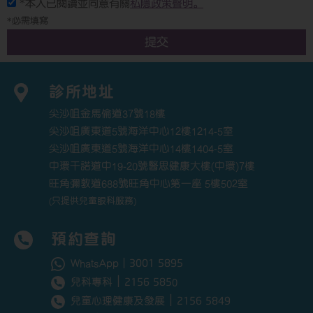
*本人已閱讀並同意有關
私隱政策聲明。
*必需填寫
提交
診所地址
尖沙咀金馬倫道37號18樓
尖沙咀廣東道5號海洋中心12樓1214-5室
尖沙咀廣東道5號海洋中心14樓1404-5室
中環干諾道中19-20號醫思健康大樓(中環)7樓
旺角彌敦道688號旺角中心第一座 5樓502室
(只提供兒童眼科服務)
預約查詢
3001 5895
WhatsApp｜
｜
2156 585
兒科專科
0
｜
2156 5849
兒童心理健康及發展