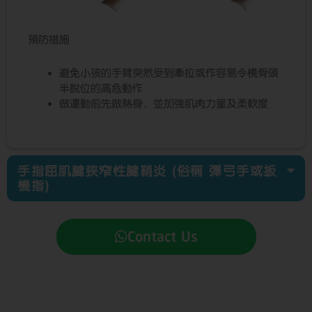
預防措施
避免小孩的手臂突然受到牽拉或作容易令橈骨頭
半脫位的高危動作
做運動前先做熱身，並加強肌肉力量及柔軟度
手指屈肌腱狹窄性腱鞘炎 (俗稱 彈弓手或扳
機指)
Contact Us