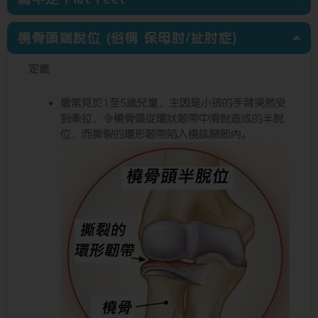
橈骨頭端脫位 (俗稱 保母肘/扯肘症)
定義
最常見於1至5歲兒童，主因是小孩的手臂突然受
到牽拉，令橈骨頭從環狀韌帶中滑脫造成的半脫
位，而撕裂的環形韌帶陷入橈肱關節內。