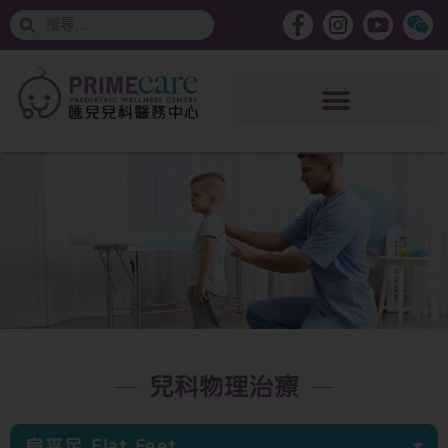
搜
搜
索
索
兒科物理治療
扁平足 Flat Feet