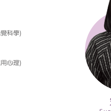
覺科學)
用心理)