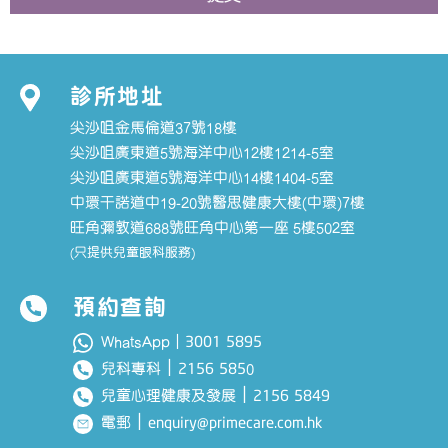
診所地址
尖沙咀金馬倫道37號18樓
尖沙咀廣東道5號海洋中心12樓1214-5室
尖沙咀廣東道5號海洋中心14樓1404-5室
中環干諾道中19-20號醫思健康大樓(中環)7樓
旺角彌敦道688號旺角中心第一座 5樓502室
(只提供兒童眼科服務)
預約查詢
3001 5895
WhatsApp｜
｜
2156 585
兒科專科
0
｜
2156 5849
兒童心理健康及發展
｜
enquiry@primecare.com.hk
電郵