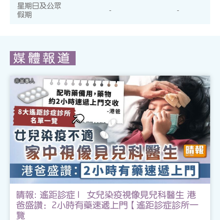
星期日及公眾
-
-
假期
媒體報道
晴報: 遙距診症 ︳女兒染疫視像見兒科醫生 港
爸盛讚：2小時有藥速遞上門【遙距診症診所一
覽