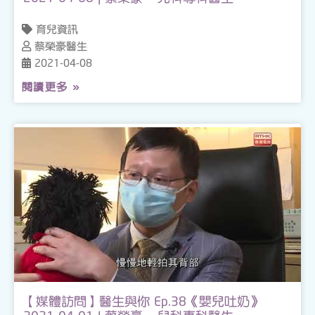
育兒資訊
蔡榮豪醫生
2021-04-08
閱讀更多 »
【媒體訪問】醫生與你 Ep.38《嬰兒吐奶》