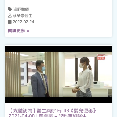
遙距醫療
蔡榮豪醫生
2022-02-24
閱讀更多 »
【媒體訪問】醫生與你 Ep.43《嬰兒便秘》
2021-04-08 | 蔡榮豪 – 兒科專科醫生