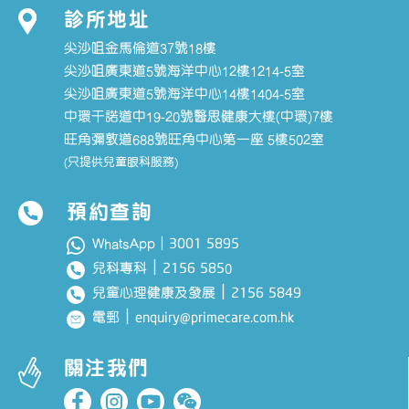
診所地址
尖沙咀金馬倫道37號18樓
尖沙咀廣東道5號海洋中心12樓1214-5室
尖沙咀廣東道5號海洋中心14樓1404-5室
中環干諾道中19-20號醫思健康大樓(中環)7樓
旺角彌敦道688號旺角中心第一座 5樓502室
(只提供兒童眼科服務)
預約查詢
3001 5895
WhatsApp｜
｜
2156 585
兒科專科
0
｜
2156 5849
兒童心理健康及發展
｜
enquiry@primecare.com.hk
電郵
關注我們