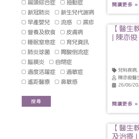
扁頭綜合症
抽動症
閱讀更多 »
新冠肺炎
新生兒代謝病
早產嬰兒
流感
濕疹
【醫生
營養及飲食
皮膚病
| 陳亦
睡眠窒息症
育兒資訊
肺炎球菌
胃酸倒流症
腦膜炎
自閉症
兒科疾病,
過度活躍症
過敏症
陳亦俊醫
遙距醫療
鼻敏感
26/06/20
閱讀更多 »
【醫生
及治療 |