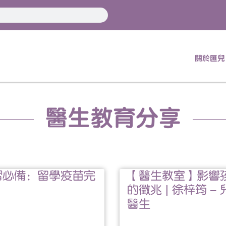
關於匯兒
醫生教育分享
習必備：留學疫苗完
【醫生教室】影響
的徵兆 | 徐梓筠 –
醫生