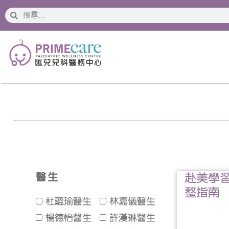
搜
搜
索
索
醫生
赴美學
整指南
杜蘊瑜醫生
林嘉儀醫生
楊德怡醫生
許漢琳醫生