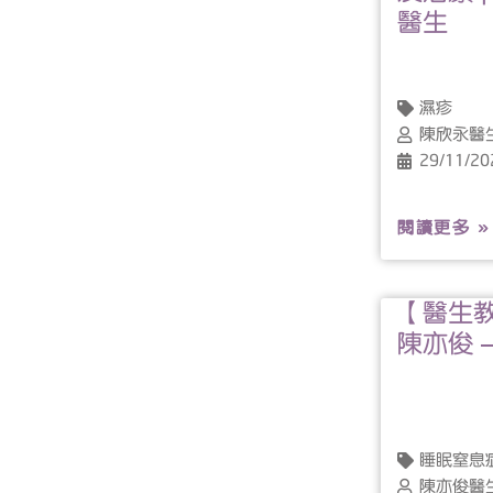
醫生
濕疹
陳欣永醫
29/11/20
閱讀更多 »
【醫生教
陳亦俊 
睡眠窒息
陳亦俊醫