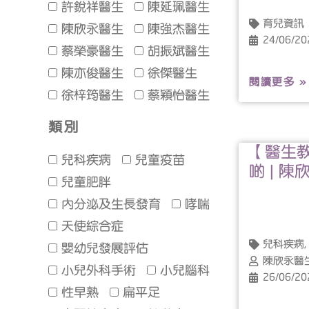
許銳祥醫生
陳延珮醫生
育兒資訊
陳欣永醫生
陳強杰醫生
24/06/20
蔡榮豪醫生
胡振斌醫生
陳亦俊醫生
徐傑醫生
閱讀更多 »
徐梓筠醫生
蔡穎怡醫生
類別
【醫生
兒科疾病
兒童疫苗
啲 | 陳
兒童肥胖
內分泌及生長發育
哮喘
天使綜合症
兒科疾病,
嬰幼兒發展評估
陳欣永醫
小兒外科手術
小兒腦科
26/06/20
性早熟
扁平足