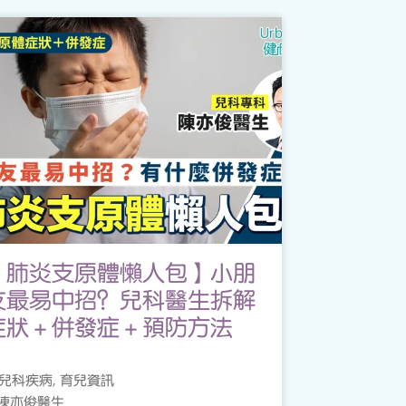
【肺炎支原體懶人包】小朋
友最易中招？兒科醫生拆解
症狀＋併發症＋預防方法
兒科疾病, 育兒資訊
陳亦俊醫生