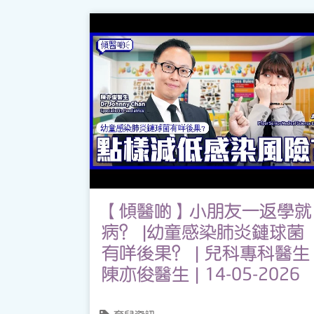
【傾醫啲】小朋友一返學就
病？ |幼童感染肺炎鏈球菌
有咩後果？ | 兒科專科醫生
陳亦俊醫生 | 14-05-2026