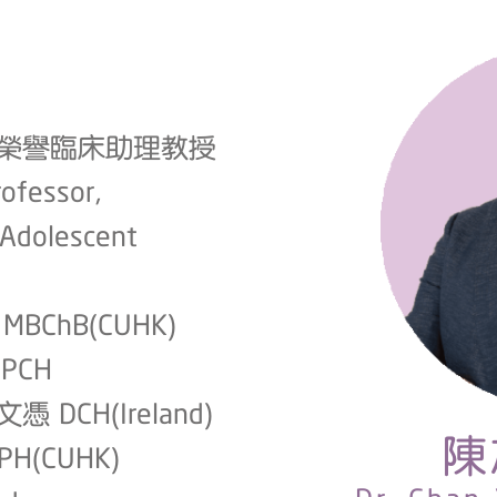
榮譽臨床助理教授
rofessor,
 Adolescent
ChB(CUHK)
PCH
CH(Ireland)
陳
(CUHK)