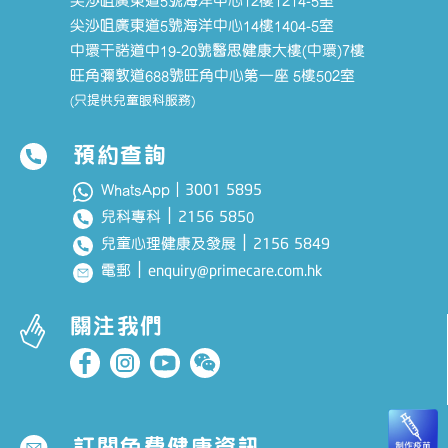
尖沙咀廣東道5號海洋中心12樓1214-5室
尖沙咀廣東道5號海洋中心14樓1404-5室
中環干諾道中19-20號醫思健康大樓(中環)7樓
旺角彌敦道688號旺角中心第一座 5樓502室
(只提供兒童眼科服務)
預約查詢
3001 5895
WhatsApp｜
｜
2156 585
兒科專科
0
｜
2156 5849
兒童心理健康及發展
｜
enquiry@primecare.com.hk
電郵
關注我們
訂閱免費健康資訊