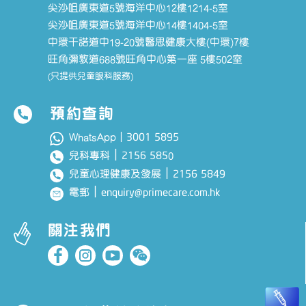
尖沙咀廣東道5號海洋中心12樓1214-5室
尖沙咀廣東道5號海洋中心14樓1404-5室
中環干諾道中19-20號醫思健康大樓(中環)7樓
旺角彌敦道688號旺角中心第一座 5樓502室
(只提供兒童眼科服務)
預約查詢
3001 5895
WhatsApp｜
｜
2156 585
兒科專科
0
｜
2156 5849
兒童心理健康及發展
｜
enquiry@primecare.com.hk
電郵
關注我們