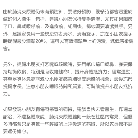
由於肺炎支原體仍未有預防針，要做好預防，很多時都會著重於
做好個人衛生，包括：建議小朋友保持雙手清潔，尤其如果觸摸
了口、鼻或眼部前，及進食前、如廁後，都必須要清潔雙手。另
外，建議家長用一些梘液或者清水，清潔雙手，亦在小朋友搓手
時提醒最少清潔20秒，這可以有效清潔手上的污漬，減低感染機
會。
另外，提醒小朋友打乞嚏或咳嗽時，要用紙巾揞口或鼻，亦要保
持均衡飲食，特別是吸收維他命C，提升身體抵抗力；恆常運動，
甚至足夠休息亦可減少小朋友感染肺炎支原體的機會；最後亦都
提提家長，注意小朋友睡眠時間和質素，可幫助提升小朋友抵抗
力。
如果發現小朋友有傷風感冒的病徵，建議盡快去看醫生，作適當
診治，不過整體來說，肺炎支原體雖則一般在社區內常見，但很
多時都會只是導致一些輕微的上呼吸道的病徵，所以家長都不需
要過份擔心。