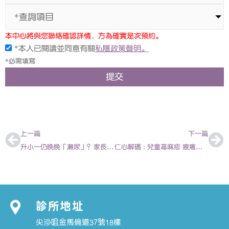
*查詢項目
本中心將與您聯絡確認詳情，方為確實是次預約。
*本人已閱讀並同意有關
私隱政策聲明。
*必需填寫
提交
上一頁
下
上一篇
下一篇
升小一仍晚晚「瀨尿」？家長小朋友不止整夜無眠
仁心解碼 : 兒童蕁麻疹 痕癢抓不停
診所地址
尖沙咀金馬倫道37號18樓