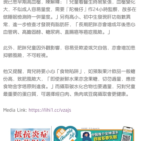
現已患早期高血壓，陳解釋：「兒童看醫生時易緊張，血壓變化
大，不似成人容易量度，需要『陀機仔』作24小時監察，故多在
做睡眠檢測時一併量度。」另有高小、初中生發現肝功指數異
常，進一步檢查才發現有脂肪肝，「長期肥胖亦會增成年後患心
血管病、高膽固醇、糖尿病、直腸癌等癌症風險。」
此外，肥胖兒童因外觀影響，容易受欺凌或欠自信，亦會增加患
抑鬱風險，不可輕視。
他又提醒，育兒時要小心「食物陷阱」，如預製果汁飲品一般糖
份高，致肥風險大，「即使新鮮水果亦含果糖，切勿過量，應按
食物金字塔原則進食。」而攝取碳水化合物也要適量，另對兒童
最重要的蛋白質，可選擇經白肉、魚肉或豆腐攝取會更健康。
Media Link:
https://lihi1.cc/vzajs