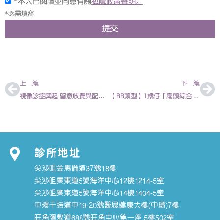
*本人已閱讀並同意有關
私隱政策聲明。
*必需填寫
提交
上一頁
下
上一篇
下一篇
視像診症興起 留意收費與配套 2022-05-29
【BB頭型】1歲仔「扁頭綜合症」戴矯正頭盔 楊洛婷見證兒子戴足4個月︰差不多畢業
診所地址
尖沙咀金馬倫道37號18樓
尖沙咀廣東道5號海洋中心12樓1214-5室
尖沙咀廣東道5號海洋中心14樓1404-5室
中環干諾道中19-20號醫思健康大樓(中環)7樓
旺角彌敦道688號旺角中心第一座 5樓502室