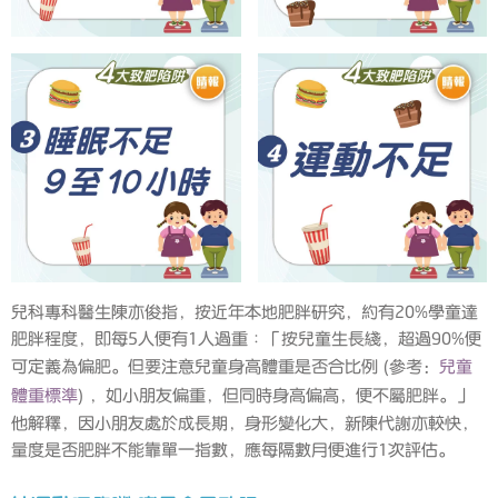
兒科專科醫生陳亦俊指，按近年本地肥胖研究，約有20%學童達
肥胖程度，即每5人便有1人過重︰「按兒童生長綫，超過90%便
可定義為偏肥。但要注意兒童身高體重是否合比例 (參考：
兒童
體重標準
) ，如小朋友偏重，但同時身高偏高，便不屬肥胖。」
他解釋，因小朋友處於成長期，身形變化大，新陳代謝亦較快，
量度是否肥胖不能靠單一指數，應每隔數月便進行1次評估。