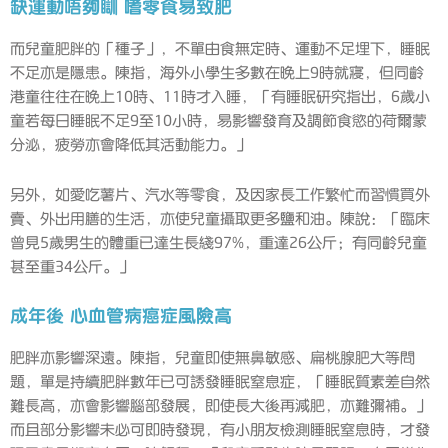
缺運動唔夠瞓 嗜零食易致肥
而兒童肥胖的「種子」，不單由食無定時、運動不足埋下，睡眠
不足亦是隱患。陳指，海外小學生多數在晚上9時就寢，但同齡
港童往往在晚上10時、11時才入睡，「有睡眠研究指出，6歲小
童若每日睡眠不足9至10小時，易影響發育及調節食慾的荷爾蒙
分泌，疲勞亦會降低其活動能力。」
另外，如愛吃薯片、汽水等零食，及因家長工作繁忙而習慣買外
賣、外出用膳的生活，亦使兒童攝取更多鹽和油。陳說：「臨床
曾見5歲男生的體重已達生長綫97%，重達26公斤；有同齡兒童
甚至重34公斤。」
成年後 心血管病癌症風險高
肥胖亦影響深遠。陳指，兒童即使無鼻敏感、扁桃腺肥大等問
題，單是持續肥胖數年已可誘發睡眠窒息症，「睡眠質素差自然
難長高，亦會影響腦部發展，即使長大後再減肥，亦難彌補。」
而且部分影響未必可即時發現，有小朋友檢測睡眠窒息時，才發