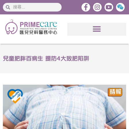
搜
搜
索
索
兒童肥胖百病生 提防4大致肥陷阱