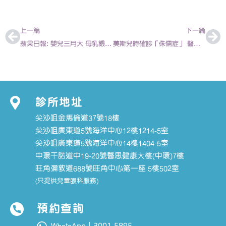
上一頁
下
上一篇
下一篇
蘋果日報: 嬰兒三月大 母乳餵哺率最低 2012-07-27 | 陳欣永醫生
美斯兒時確診「侏儒症」 醫生解構小朋友矮小的原因 注意生長激素治療黃金期
診所地址
尖沙咀金馬倫道37號18樓
尖沙咀廣東道5號海洋中心12樓1214-5室
尖沙咀廣東道5號海洋中心14樓1404-5室
中環干諾道中19-20號醫思健康大樓(中環)7樓
旺角彌敦道688號旺角中心第一座 5樓502室
(只提供兒童眼科服務)
預約查詢
3001 5895
WhatsApp｜