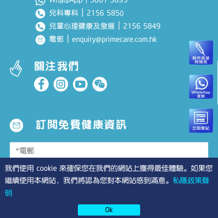
｜
2156 585
兒科專科
0
｜
2156 5849
兒童心理健康及發展
｜
enquiry@primecare.com.hk
電郵
關注我們
訂閱免費健康資訊
我們使用 cookie 來確保您在我們的網站上獲得最佳體驗。如果您
* 本人已閱讀並同意有關
私隱政策聲明
。
繼續使用本網站，我們將認為您對本網站感到滿意。
私隱政策聲
*必需填寫
明
Ok