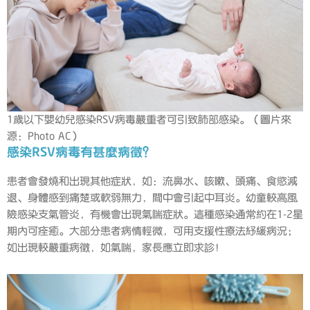
1歲以下嬰幼兒感染RSV病毒嚴重者可引致肺部感染。（圖片來
源：Photo AC）
感染RSV病毒有甚麼病徵？
患者會發燒和出現其他症狀，如：流鼻水、咳嗽、頭痛、食慾減
退、身體感到痛楚或軟弱無力，間中會引起中耳炎。幼童較高風
險感染支氣管炎，有機會出現氣喘症狀。這種感染通常約在1-2星
期內可痊癒。大部分患者病情輕微，可用支援性療法紓緩病況；
如出現較嚴重病徵，如氣喘，家長應立即求診！