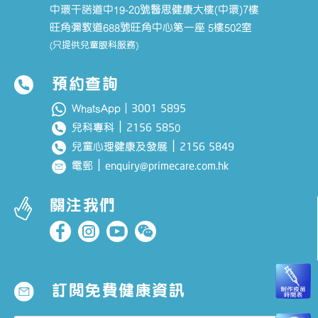
中環干諾道中19-20號醫思健康大樓(中環)7樓
旺角彌敦道688號旺角中心第一座 5樓502室
(只提供兒童眼科服務)
預約查詢
3001 5895
WhatsApp｜
｜
2156 585
兒科專科
0
｜
2156 5849
兒童心理健康及發展
｜
enquiry@primecare.com.hk
電郵
關注我們
訂閱免費健康資訊