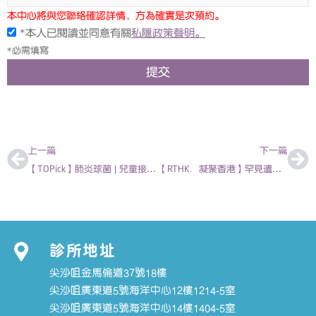
本中心將與您聯絡確認詳情，方為確實是次預約。
*本人已閱讀並同意有關
私隱政策聲明。
*必需填寫
提交
上一頁
下
上一篇
下一篇
【TOPick】肺炎球菌 | 兒童接種上一代肺炎球菌疫苗仍易受感染 接種疫苗須針對血清3型 盡早加強防護減感染風險 | 兒科專科醫生陳欣永醫生 | 2024-06-07
【RTHK．凝聚香港】罕見遺傳病 天使綜合症 | 兒科專科醫生林嘉儀醫生 | 2024-06-12
診所地址
尖沙咀金馬倫道37號18樓
尖沙咀廣東道5號海洋中心12樓1214-5室
尖沙咀廣東道5號海洋中心14樓1404-5室