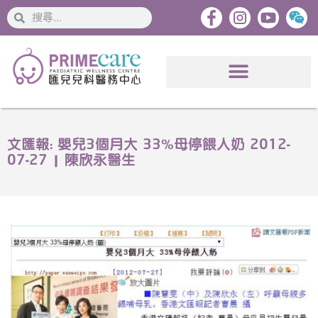
搜
搜
索
索
文匯報: 嬰兒3個月大 33%母停餵人奶 2012-
07-27 | 陳欣永醫生