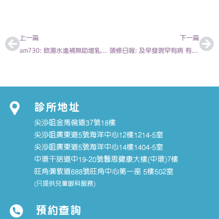
上一頁
下
上一篇
下一篇
am730: 飲湯水進補無助增乳汁 四成母乳不足棄餵哺 2012-07-27 | 陳欣永醫生
頭條日報: 及早發現罕有病 有助改善病情 2013-02-20 | 陳欣永醫生
診所地址
尖沙咀金馬倫道37號18樓
尖沙咀廣東道5號海洋中心12樓1214-5室
尖沙咀廣東道5號海洋中心14樓1404-5室
中環干諾道中19-20號醫思健康大樓(中環)7樓
旺角彌敦道688號旺角中心第一座 5樓502室
(只提供兒童眼科服務)
預約查詢