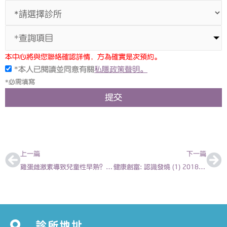
*查詢項目
本中心將與您聯絡確認詳情，方為確實是次預約。
*本人已閱讀並同意有關
私隱政策聲明。
*必需填寫
提交
上一頁
下
上一篇
下一篇
雞蛋雌激素導致兒童性早熟？醫生：日食1、2隻毋須過份擔心 | 兒科醫生陳欣永
健康創富: 認識發燒 (1) 2018-6-11 | 陳欣永醫生
診所地址