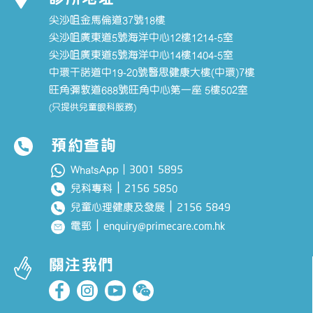
尖沙咀金馬倫道37號18樓
尖沙咀廣東道5號海洋中心12樓1214-5室
尖沙咀廣東道5號海洋中心14樓1404-5室
中環干諾道中19-20號醫思健康大樓(中環)7樓
旺角彌敦道688號旺角中心第一座 5樓502室
(只提供兒童眼科服務)
預約查詢
3001 5895
WhatsApp｜
｜
2156 585
兒科專科
0
｜
2156 5849
兒童心理健康及發展
｜
enquiry@primecare.com.hk
電郵
關注我們