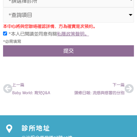
*查詢項目
本中心將與您聯絡確認詳情，方為確實是次預約。
*本人已閱讀並同意有關
私隱政策聲明。
*必需填寫
提交
上一頁
下
上一篇
下一篇
Baby World: 育兒Q&A
頭條日報: 流感與感冒的分別
診所地址