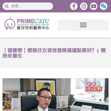
搜
搜
索
索
【健康嘢】懷疑仔女語言發展遲緩點算好？| 陳
欣永醫生