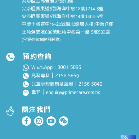
尖沙咀金馬倫道37號18樓
尖沙咀廣東道5號海洋中心12樓1214-5室
尖沙咀廣東道5號海洋中心14樓1404-5室
中環干諾道中19-20號醫思健康大樓(中環)7樓
旺角彌敦道688號旺角中心第一座 5樓502室
(只提供兒童眼科服務)
預約查詢
3001 5895
WhatsApp｜
｜
2156 585
兒科專科
0
｜
2156 5849
兒童心理健康及發展
｜
enquiry@primecare.com.hk
電郵
關注我們