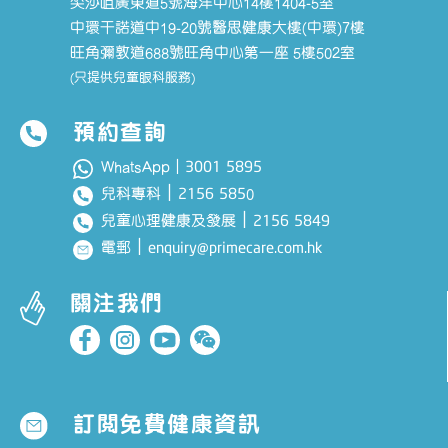
尖沙咀廣東道5號海洋中心14樓1404-5室
中環干諾道中19-20號醫思健康大樓(中環)7樓
旺角彌敦道688號旺角中心第一座 5樓502室
(只提供兒童眼科服務)
預約查詢
3001 5895
WhatsApp｜
｜
2156 585
兒科專科
0
｜
2156 5849
兒童心理健康及發展
｜
enquiry@primecare.com.hk
電郵
關注我們
訂閱免費健康資訊