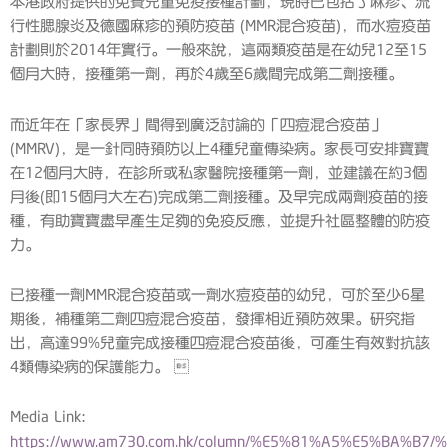
本港政府提供的免費兒童免疫接種計劃，現時已包括了麻疹、流
行性腮腺炎及德國麻疹的預防疫苗 (MMR混合疫苗)，而水痘疫苗
計劃則於2014年實行。一般來說，這兩類疫苗是在幼兒12至15
個月大時，接種第一劑，再於4歲至6歲間完成第二劑接種。
而近年在「家長界」間得到廣泛討論的「四痘混合疫苗」
(MMRV)，是一針同時預防以上4種兒童傳染病。家長可安排寶寶
在12個月大時，在診所或私家醫院接種第一劑，並建議在約3個
月後(即15個月大左右)完成第二劑接種。及早完成兩劑疫苗的接
種，有助寶寶盡早產生足夠的免疫反應，並提升社區整體的防疫
力。
已接種一劑MMR混合疫苗或一劑水痘疫苗的幼兒，可於至少6星
期後，補種第二劑四痘混合疫苗，發揮相近預防效果。研究指
出，高達99%兒童完成接種四痘混合疫苗後，可產生有效對抗該
4類傳染病的保護能力。 
Media Link:
https://www.am730.com.hk/column/%E5%81%A5%E5%BA%