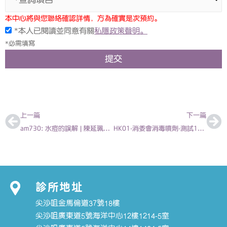
本中心將與您聯絡確認詳情，方為確實是次預約。
*本人已閱讀並同意有關
私隱政策聲明。
*必需填寫
提交
上一頁
下
上一篇
下一篇
am730: 水痘的誤解 | 陳延珮醫生
HK01-消委會消毒噴劑-測試15款8成效用比漂白水更差 噴灑時唔好咁做-陳欣永 兒科專科醫生
診所地址
尖沙咀金馬倫道37號18樓
尖沙咀廣東道5號海洋中心12樓1214-5室