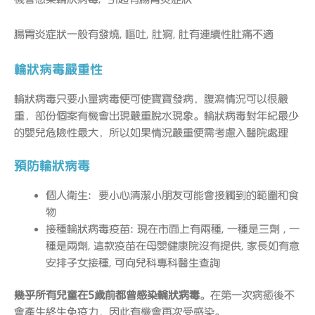
腸胃炎症狀一般有發燒, 嘔吐, 肚痾, 肚有連續性肚痛不適
輪狀病毒嚴重性
輪狀病毒只要小量病毒便可使寶寶發病，腹瀉情況可以很嚴
重，部份個案有機會出現嚴重脫水現象。輪狀病毒對年紀最少
的嬰兒危險性最大，所以如果情況嚴重便需考慮入醫院處理
預防輪狀病毒
個人衛生: 要小心清潔小朋友可能會接觸到的範圍和食
物
接種輪狀病毒疫苗: 現在市面上有兩種, 一種是三劑 , 一
種是兩劑, 這款疫苗在母嬰健康院沒有提供, 家長如有意
安排子女接種, 可向兒科專科醫生查詢
幾乎所有兒童在5歲前都曾感染輪狀病毒
。在第一次病癒後不
會產生終生免疫力，因此有機會再次受感染。