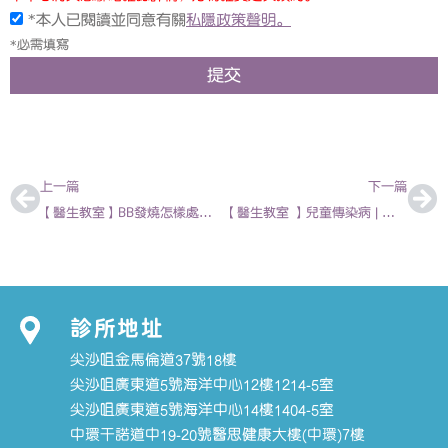
*本人已閱讀並同意有關
私隱政策聲明。
*必需填寫
提交
上一頁
下
上一篇
下一篇
【醫生教室】BB發燒怎樣處理？ | 陳強杰 – 兒科專科醫生
【醫生教室 】兒童傳染病 | 胡振斌 – 兒科專科醫生
診所地址
尖沙咀金馬倫道37號18樓
尖沙咀廣東道5號海洋中心12樓1214-5室
尖沙咀廣東道5號海洋中心14樓1404-5室
中環干諾道中19-20號醫思健康大樓(中環)7樓