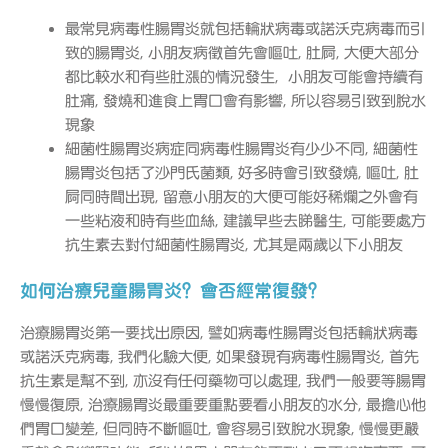
最常見病毒性腸胃炎就包括輪狀病毒或諾沃克病毒而引
致的腸胃炎, 小朋友病徵首先會嘔吐, 肚屙, 大便大部分
都比較水和有些肚漲的情況發生, 小朋友可能會持續有
肚痛, 發燒和進食上胃口會有影響, 所以容易引致到脫水
現象
細菌性腸胃炎病症同病毒性腸胃炎有少少不同, 細菌性
腸胃炎包括了沙門氏菌類, 好多時會引致發燒, 嘔吐, 肚
屙同時間出現, 留意小朋友的大便可能好稀爛之外會有
一些粘液和時有些血絲, 建議早些去睇醫生, 可能要處方
抗生素去對付細菌性腸胃炎, 尤其是兩歲以下小朋友
如何治療兒童腸胃炎？會否經常復發？
治療腸胃炎第一要找出原因, 譬如病毒性腸胃炎包括輪狀病毒
或諾沃克病毒, 我們化驗大便, 如果發現有病毒性腸胃炎, 首先
抗生素是幫不到, 亦沒有任何藥物可以處理, 我們一般要等腸胃
慢慢復原, 治療腸胃炎最重要重點要看小朋友的水分, 最擔心他
們胃口變差, 但同時不斷嘔吐, 會容易引致脫水現象, 慢慢更嚴