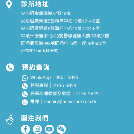
診所地址
尖沙咀金馬倫道37號18樓
尖沙咀廣東道5號海洋中心12樓1214-5室
尖沙咀廣東道5號海洋中心14樓1404-5室
中環干諾道中19-20號醫思健康大樓(中環)7樓
旺角彌敦道688號旺角中心第一座 5樓502室
(只提供兒童眼科服務)
預約查詢
3001 5895
WhatsApp｜
｜
2156 585
兒科專科
0
｜
2156 5849
兒童心理健康及發展
｜
enquiry@primecare.com.hk
電郵
關注我們