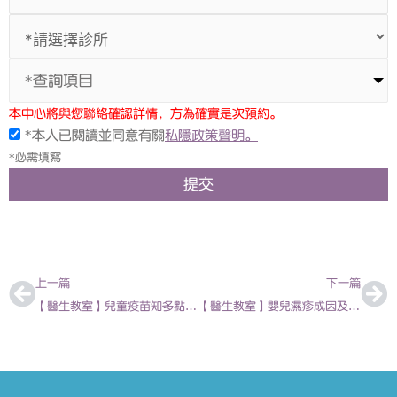
*查詢項目
本中心將與您聯絡確認詳情，方為確實是次預約。
*本人已閱讀並同意有關
私隱政策聲明。
*必需填寫
提交
上一頁
下
上一篇
下一篇
【醫生教室】兒童疫苗知多點 | 陳亦俊 – 兒科專科醫生
【醫生教室】嬰兒濕疹成因及治療 | 陳欣永 – 香港兒科醫生