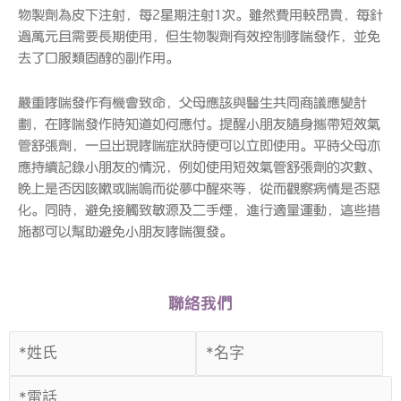
物製劑為皮下注射，每2星期注射1次。雖然費用較昂貴，每針
過萬元且需要長期使用，但生物製劑有效控制哮喘發作，並免
去了口服類固醇的副作用。
嚴重哮喘發作有機會致命，父母應該與醫生共同商議應變計
劃，在哮喘發作時知道如何應付。提醒小朋友隨身攜帶短效氣
管舒張劑，一旦出現哮喘症狀時便可以立即使用。平時父母亦
應持續記錄小朋友的情況，例如使用短效氣管舒張劑的次數、
晚上是否因咳嗽或喘嗚而從夢中醒來等，從而觀察病情是否惡
化。同時，避免接觸致敏源及二手煙，進行適量運動，這些措
施都可以幫助避免小朋友哮喘復發。
聯絡我們