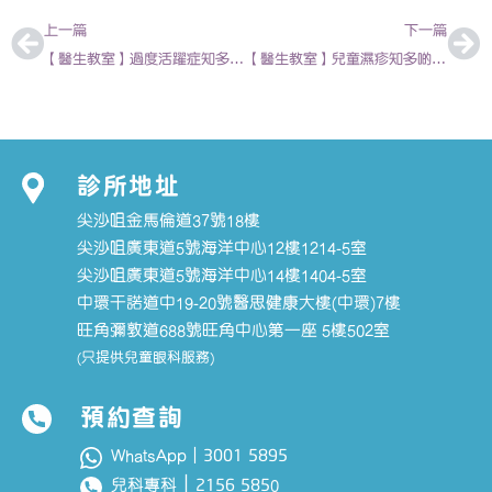
上一篇
下一篇
【醫生教室】過度活躍症知多啲 | 陳欣永 – 香港兒科醫生
【醫生教室】兒童濕疹知多啲 | 陳欣永 – 香港兒科醫生
診所地址
尖沙咀金馬倫道37號18樓
尖沙咀廣東道5號海洋中心12樓1214-5室
尖沙咀廣東道5號海洋中心14樓1404-5室
中環干諾道中19-20號醫思健康大樓(中環)7樓
旺角彌敦道688號旺角中心第一座 5樓502室
(只提供兒童眼科服務)
預約查詢
3001 5895
WhatsApp｜
｜
2156 585
兒科專科
0