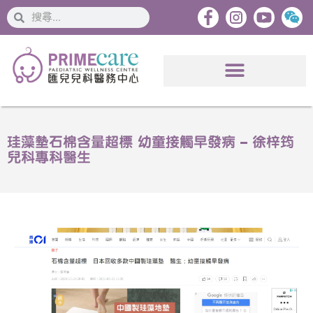
搜
搜
索
索
珪藻墊石棉含量超標 幼童接觸早發病 – 徐梓筠
兒科專科醫生