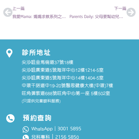
上一篇
下一篇
我愛Mama: 媽媽求教系列之醫生解答篇-小朋友手、腳指甲都咁樣 2012-20-20 | 陳欣永醫生
Parents Daily: 父母要幫幼兒清理耳垢嗎？| 林嘉儀醫生
診所地址
尖沙咀金馬倫道37號18樓
尖沙咀廣東道5號海洋中心12樓1214-5室
尖沙咀廣東道5號海洋中心14樓1404-5室
中環干諾道中19-20號醫思健康大樓(中環)7樓
旺角彌敦道688號旺角中心第一座 5樓502室
(只提供兒童眼科服務)
預約查詢
3001 5895
WhatsApp｜
｜
2156 585
兒科專科
0