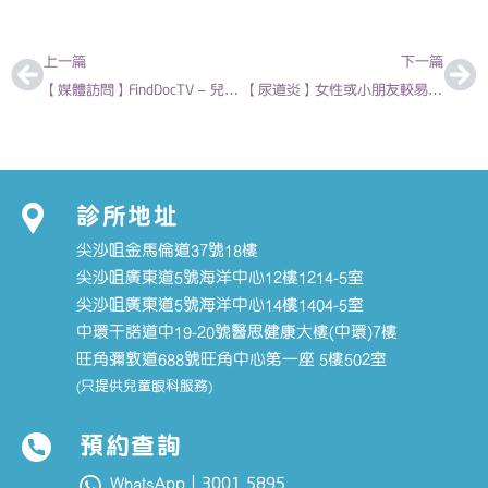
上一頁
下
上一篇
下一篇
【媒體訪問】FindDocTV – 兒童及青少年濕疹 2021-06-09 | 陳欣永 – 香港兒科醫生
【尿道炎】女性或小朋友較易患上 症狀及治療方法 – 廖思維 小兒外科專科醫生
診所地址
尖沙咀金馬倫道37號18樓
尖沙咀廣東道5號海洋中心12樓1214-5室
尖沙咀廣東道5號海洋中心14樓1404-5室
中環干諾道中19-20號醫思健康大樓(中環)7樓
旺角彌敦道688號旺角中心第一座 5樓502室
(只提供兒童眼科服務)
預約查詢
3001 5895
WhatsApp｜