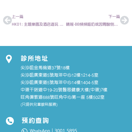
上一頁
下
上一篇
下一篇
HK01: 主題樂園及酒店遊玩 醫生教路防疫9招 2020-07-09 | 陳欣永醫生
晴報-BB頻頻嘔奶或因胃酸倒流-陳亦俊 兒科專科醫生
診所地址
尖沙咀金馬倫道37號18樓
尖沙咀廣東道5號海洋中心12樓1214-5室
尖沙咀廣東道5號海洋中心14樓1404-5室
中環干諾道中19-20號醫思健康大樓(中環)7樓
旺角彌敦道688號旺角中心第一座 5樓502室
(只提供兒童眼科服務)
預約查詢
3001 5895
WhatsApp｜