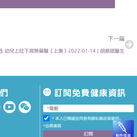
下
下一篇
 幼兒上吐下瀉無藥醫（上集）2022-01-14 | 胡振斌醫生
們
訂閱免費健康資訊
* 本人已閱讀並同意有關
私隱政策聲明
。
*必需填寫