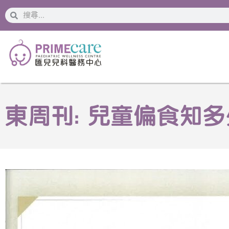
搜
搜
索
索
東周刊: 兒童偏食知多少 