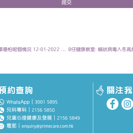
提交
HK01: 袁國勇建議戴兩個外科口罩防Omicron 醫生：雙口罩最怕呢個情況 12-01-2022 | 陳欣永醫生
B仔健康教室: 輪狀病毒入冬高危
預約查詢
關注我
WhatsApp｜
3001 5895
兒科專科
｜
0
2156 585
兒童心理健康及發展
｜
2156 5849
電郵
｜
enquiry@primecare.com.hk