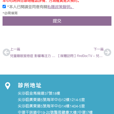
本中心將與您聯絡確認詳情，方為確實是次預約。
*本人已閱讀並同意有關
私隱政策聲明。
*必需填寫
提交
上一頁
下
上一篇
下一篇
兒童睡眠窒息症 影響專注力 – 陳亦俊 兒科專科醫生
【媒體訪問】FindDocTV – 兒童及青少年濕疹 2021-06-09 | 陳欣永 – 香港兒科醫生
診所地址
尖沙咀金馬倫道37號18樓
尖沙咀廣東道5號海洋中心12樓1214-5室
尖沙咀廣東道5號海洋中心14樓1404-5室
中環干諾道中19-20號醫思健康大樓(中環)7樓