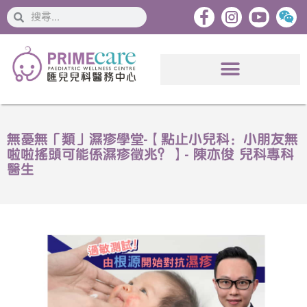
搜
搜
索
索
無憂無「類」濕疹學堂-【點止小兒科：小朋友無
啦啦搖頭可能係濕疹徵兆？】- 陳亦俊 兒科專科
醫生