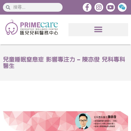
搜
搜
索
索
兒童睡眠窒息症 影響專注力 – 陳亦俊 兒科專科
醫生