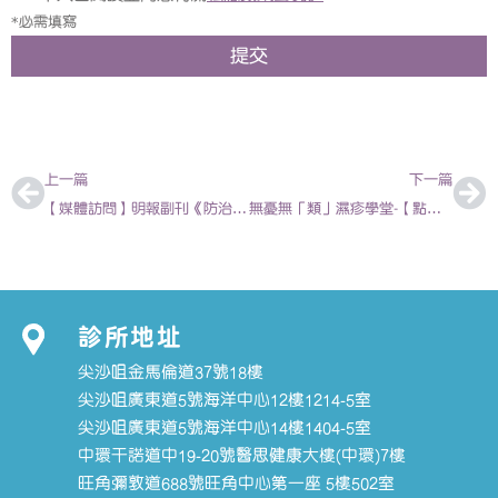
*必需填寫
提交
上一頁
下
上一篇
下一篇
【媒體訪問】明報副刊《防治日本腦炎》2021-05-26 | 徐梓筠 – 兒科專科醫生
無憂無「類」濕疹學堂-【點止小兒科：小朋友無啦啦搖頭可能係濕疹徵兆？】- 陳亦俊 兒科專科醫生
診所地址
尖沙咀金馬倫道37號18樓
尖沙咀廣東道5號海洋中心12樓1214-5室
尖沙咀廣東道5號海洋中心14樓1404-5室
中環干諾道中19-20號醫思健康大樓(中環)7樓
旺角彌敦道688號旺角中心第一座 5樓502室