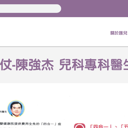
關於匯兒
針打勝仗-陳強杰 兒科專科醫