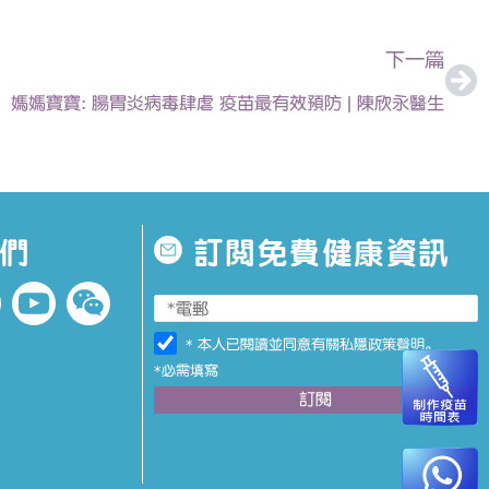
下
下一篇
媽媽寶寶: 腸胃炎病毒肆虐 疫苗最有效預防 | 陳欣永醫生
們
訂閱免費健康資訊
* 本人已閱讀並同意有關
私隱政策聲明
。
*必需填寫