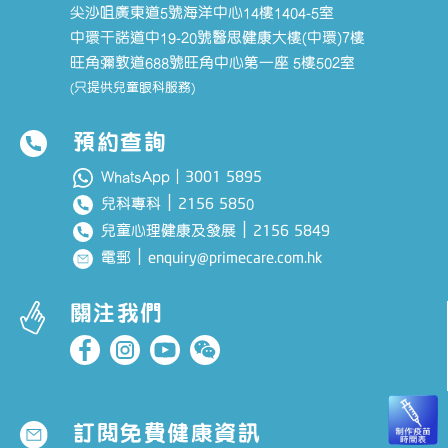
尖沙咀廣東道5號海洋中心14樓1404-5室
中環干諾道中19-20號醫思健康大樓(中環)7樓
旺角彌敦道688號旺角中心第一座 5樓502室
(只提供兒童眼科服務)
預約查詢
3001 5895
WhatsApp｜
｜
2156 585
兒科專科
0
｜
2156 5849
兒童心理健康及發展
｜
enquiry@primecare.com.hk
電郵
關注我們
訂閱免費健康資訊