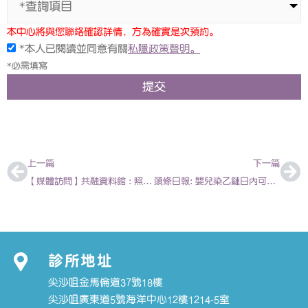
*查詢項目
本中心將與您聯絡確認詳情，方為確實是次預約。
*本人已閱讀並同意有關
私隱政策聲明。
*必需填寫
提交
上一頁
下
上一篇
下一篇
【媒體訪問】共融資料館 : 照顧ADHD學童無難度 – 課堂管理及教學技巧分享 教師講座 2014-04-1 | 陳欣永 – 香港兒科醫生
頭條日報: 嬰兒染乙鏈日內可致命 2014-05-21 | 陳欣永醫生
診所地址
尖沙咀金馬倫道37號18樓
尖沙咀廣東道5號海洋中心12樓1214-5室