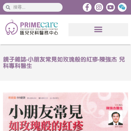
搜
搜
索
索
親子雜誌-小朋友常見如玫瑰般的紅疹-陳強杰 兒
科專科醫生