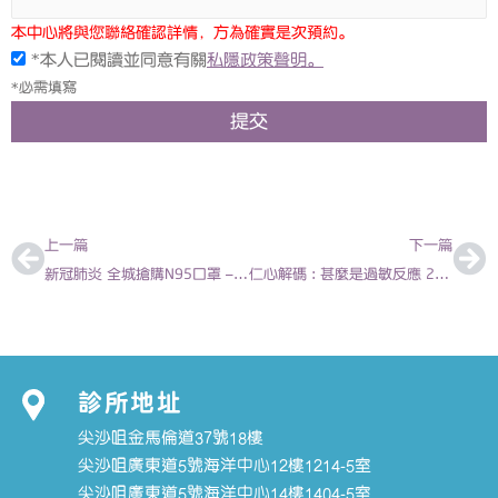
本中心將與您聯絡確認詳情，方為確實是次預約。
*本人已閱讀並同意有關
私隱政策聲明。
*必需填寫
提交
上一頁
下
上一篇
下一篇
新冠肺炎 全城搶購N95口罩 – 陳欣永 兒科專科醫生
仁心解碼 : 甚麼是過敏反應 2020-01-21 | 陳欣永醫生
診所地址
尖沙咀金馬倫道37號18樓
尖沙咀廣東道5號海洋中心12樓1214-5室
尖沙咀廣東道5號海洋中心14樓1404-5室