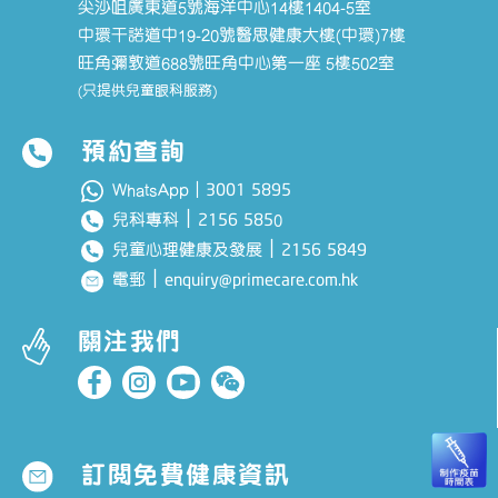
尖沙咀廣東道5號海洋中心14樓1404-5室
中環干諾道中19-20號醫思健康大樓(中環)7樓
旺角彌敦道688號旺角中心第一座 5樓502室
(只提供兒童眼科服務)
預約查詢
3001 5895
WhatsApp｜
｜
2156 585
兒科專科
0
｜
2156 5849
兒童心理健康及發展
｜
enquiry@primecare.com.hk
電郵
關注我們
訂閱免費健康資訊