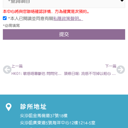
*查詢項目
本中心將與您聯絡確認詳情，方為確實是次預約。
*本人已閱讀並同意有關
私隱政策聲明。
*必需填寫
提交
上一頁
下
上一篇
下一篇
HK01: 敏感唔靠斷估 問問兒科醫生如何應對幼兒敏感(上) 2018-02-02 | 陳欣永醫生
頭條日報: 流感不可掉以輕心 2018-02-13 | 陳欣永醫生
診所地址
尖沙咀金馬倫道37號18樓
尖沙咀廣東道5號海洋中心12樓1214-5室