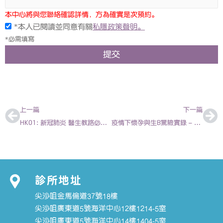
本中心將與您聯絡確認詳情，方為確實是次預約。
*本人已閱讀並同意有關
私隱政策聲明。
*必需填寫
提交
上一頁
下
上一篇
下一篇
HK01: 新冠肺炎 醫生教路必做入屋防疫四部曲 2020-01-30 | 陳欣永醫生
疫情下懷孕與生B驚險實錄 – 陳欣永 兒科專科醫生
診所地址
尖沙咀金馬倫道37號18樓
尖沙咀廣東道5號海洋中心12樓1214-5室
尖沙咀廣東道5號海洋中心14樓1404-5室