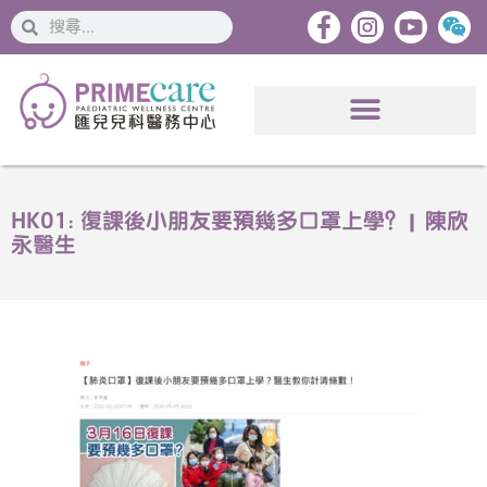
搜
搜
索
索
HK01: 復課後小朋友要預幾多口罩上學？| 陳欣
永醫生