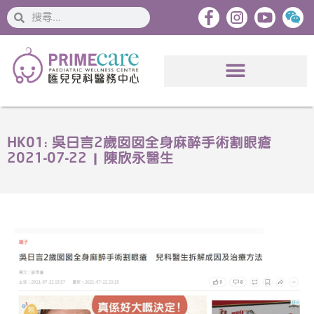
搜
搜
索
索
HK01: 吳日言2歲囡囡全身麻醉手術割眼瘡
2021-07-22 | 陳欣永醫生