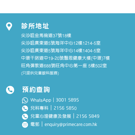
診所地址
尖沙咀金馬倫道37號18樓
尖沙咀廣東道5號海洋中心12樓1214-5室
尖沙咀廣東道5號海洋中心14樓1404-5室
中環干諾道中19-20號醫思健康大樓(中環)7樓
旺角彌敦道688號旺角中心第一座 5樓502室
(只提供兒童眼科服務)
預約查詢
3001 5895
WhatsApp｜
｜
2156 585
兒科專科
0
｜
2156 5849
兒童心理健康及發展
｜
enquiry@primecare.com.hk
電郵