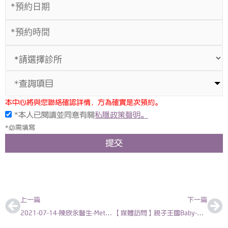
*查詢項目
本中心將與您聯絡確認詳情，方為確實是次預約。
*本人已閱讀並同意有關
私隱政策聲明。
*必需填寫
提交
上一頁
下
上一篇
下一篇
2021-07-14-陳欣永醫生-Metro Daily-97%母乳餵哺寶寶 維他命D不足
【媒體訪問】親子王國Baby-Kingdom – 日本腦炎 / 預防日本腦炎有法 | 陳亦俊 – 香港兒科專科醫生