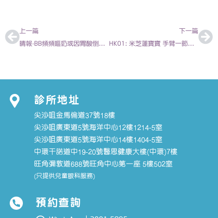
上一頁
下
上一篇
下一篇
晴報-BB頻頻嘔奶或因胃酸倒流-陳亦俊 兒科專科醫生
HK01: 米芝蓮寶寶 手臂一節節好可愛？醫生：呢個情況可能要做手術 2020-07-29 | 陳欣永醫生
診所地址
尖沙咀金馬倫道37號18樓
尖沙咀廣東道5號海洋中心12樓1214-5室
尖沙咀廣東道5號海洋中心14樓1404-5室
中環干諾道中19-20號醫思健康大樓(中環)7樓
旺角彌敦道688號旺角中心第一座 5樓502室
(只提供兒童眼科服務)
預約查詢