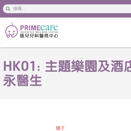
搜
搜
索
索
HK01: 主題樂園及酒店
永醫生