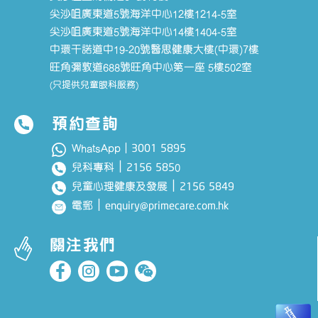
尖沙咀廣東道5號海洋中心12樓1214-5室
尖沙咀廣東道5號海洋中心14樓1404-5室
中環干諾道中19-20號醫思健康大樓(中環)7樓
旺角彌敦道688號旺角中心第一座 5樓502室
(只提供兒童眼科服務)
預約查詢
3001 5895
WhatsApp｜
｜
2156 585
兒科專科
0
｜
2156 5849
兒童心理健康及發展
｜
enquiry@primecare.com.hk
電郵
關注我們