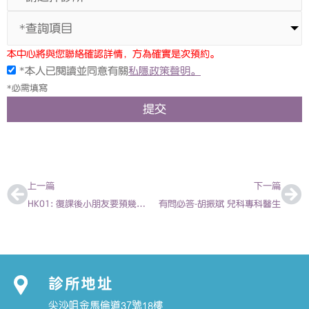
*查詢項目
本中心將與您聯絡確認詳情，方為確實是次預約。
*本人已閱讀並同意有關
私隱政策聲明。
*必需填寫
提交
上一頁
下
上一篇
下一篇
HK01: 復課後小朋友要預幾多口罩上學？| 陳欣永醫生
有問必答-胡振斌 兒科專科醫生
診所地址
尖沙咀金馬倫道37號18樓