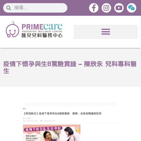
搜
搜
索
索
疫情下懷孕與生B驚險實錄 – 陳欣永 兒科專科醫
生