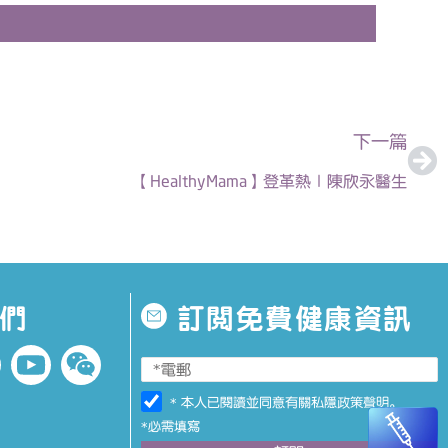
下
下一篇
【HealthyMama】登革熱｜陳欣永醫生
們
訂閱免費健康資訊
* 本人已閱讀並同意有關
私隱政策聲明
。
*必需填寫