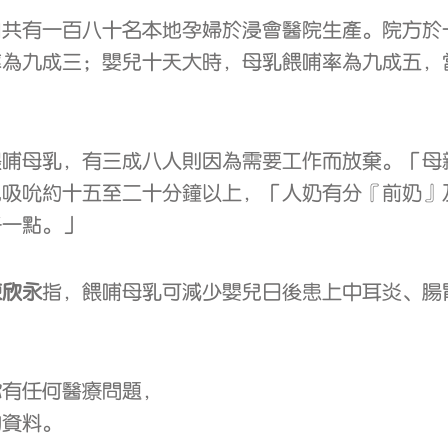
月共有一百八十名本地孕婦於浸會醫院生產。院方於
率為九成三；嬰兒十天大時，母乳餵哺率為九成五，
餵哺母乳，有三成八人則因為需要工作而放棄。「母
兒吸吮約十五至二十分鐘以上，「人奶有分『前奶』
好一點。」
陳欣永
指，餵哺母乳可減少嬰兒日後患上中耳炎、腸
你有任何醫療問題，
的資料。