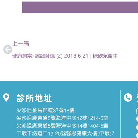
上一頁
上一篇
健康創富: 認識發燒 (2) 2018-6-21 | 陳欣永醫生
診所地址
尖沙咀金馬倫道37號18樓
尖沙咀廣東道5號海洋中心12樓1214-5室
尖沙咀廣東道5號海洋中心14樓1404-5室
中環干諾道中19-20號醫思健康大樓(中環)7