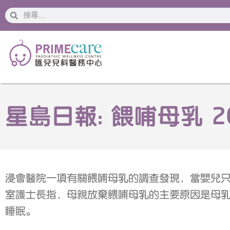
搜
搜
索
索
星島日報: 餵哺母乳 20
浸會醫院一項有關餵哺母乳的調查發現，當嬰兒
室護士長指，母親放棄餵哺母乳的主要原因是母
睡眠。