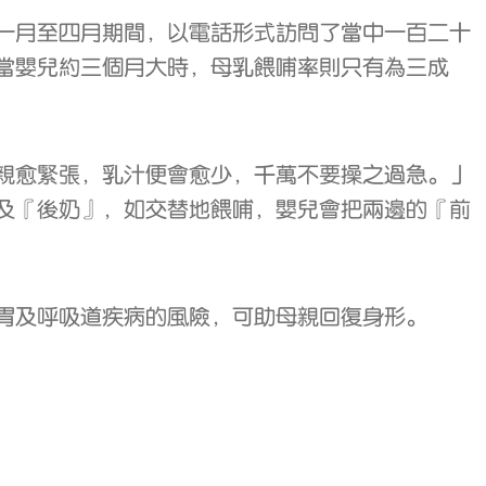
一月至四月期間，以電話形式訪問了當中一百二十
當嬰兒約三個月大時，母乳餵哺率則只有為三成
親愈緊張，乳汁便會愈少，千萬不要操之過急。」
及『後奶』，如交替地餵哺，嬰兒會把兩邊的『前
胃及呼吸道疾病的風險，可助母親回復身形。