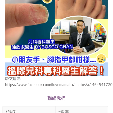
原文連結:
https://www.facebook.com/ilovemamahk/photos/a.14645417
聯絡我們