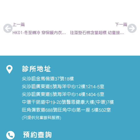
上一頁
下
上一篇
下一篇
HK01-冬至轉冷 穿保暖內衣就暖? 2020-12-17 | 陳欣永醫生
珪藻墊石棉含量超標 幼童接觸早發病 – 徐梓筠 兒科專科醫生
診所地址
尖沙咀金馬倫道37號18樓
尖沙咀廣東道5號海洋中心12樓1214-5室
尖沙咀廣東道5號海洋中心14樓1404-5室
中環干諾道中19-20號醫思健康大樓(中環)7樓
旺角彌敦道688號旺角中心第一座 5樓502室
(只提供兒童眼科服務)
預約查詢