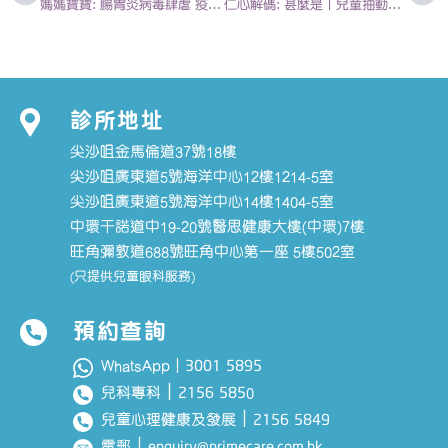
媽媽寶寶: 腸胃炎病毒肆虐 疫苗最有效預防 | 陳欣永醫生
仁心解碼: 甚麼是「兒童抽動症」2018-12-01 | 陳欣永醫生
診所地址
尖沙咀金馬倫道37號18樓
尖沙咀廣東道5號海洋中心12樓1214-5室
尖沙咀廣東道5號海洋中心14樓1404-5室
中環干諾道中19-20號醫思健康大樓(中環)7樓
旺角彌敦道688號旺角中心第一座 5樓502室
(只提供兒童眼科服務)
預約查詢
3001 5895
WhatsApp｜
｜
2156 585
兒科專科
0
｜
2156 5849
兒童心理健康及發展
｜
enquiry@primecare.com.hk
電郵