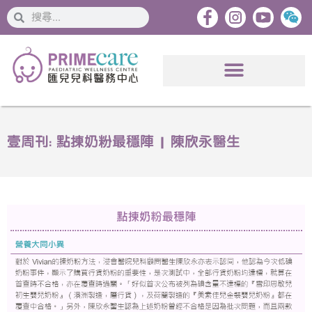
搜
搜
索
索
壹周刊: 點揀奶粉最穩陣 | 陳欣永醫生