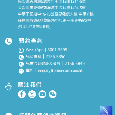
尖沙咀廣東道5號海洋中心12樓1214-5室
尖沙咀廣東道5號海洋中心14樓1404-5室
中環干諾道中19-20號醫思健康大樓(中環)7樓
旺角彌敦道688號旺角中心第一座 5樓502室
(只提供兒童眼科服務)
預約查詢
3001 5895
WhatsApp｜
｜
2156 585
兒科專科
0
｜
2156 5849
兒童心理健康及發展
｜
enquiry@primecare.com.hk
電郵
關注我們