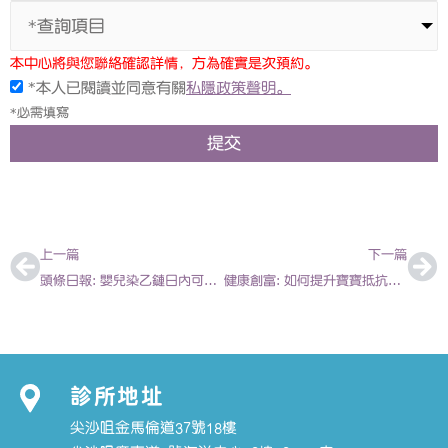
*查詢項目
本中心將與您聯絡確認詳情，方為確實是次預約。
*本人已閱讀並同意有關
私隱政策聲明。
*必需填寫
提交
上一頁
下
上一篇
下一篇
頭條日報: 嬰兒染乙鏈日內可致命 2014-05-21 | 陳欣永醫生
健康創富: 如何提升寶寶抵抗力 2014-09-01 | 陳欣永醫生
診所地址
尖沙咀金馬倫道37號18樓