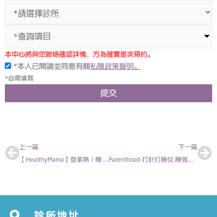
*查詢項目
本中心將與您聯絡確認詳情，方為確實是次預約。
*本人已閱讀並同意有關
私隱政策聲明。
*必需填寫
提交
上一頁
下
上一篇
下一篇
【HealthyMama】登革熱｜陳欣永醫生
Parenthood-打針打勝仗-陳強杰 兒科專科醫生
診所地址