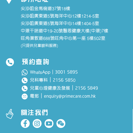
尖沙咀金馬倫道37號18樓
尖沙咀廣東道5號海洋中心12樓1214-5室
尖沙咀廣東道5號海洋中心14樓1404-5室
中環干諾道中19-20號醫思健康大樓(中環)7樓
旺角彌敦道688號旺角中心第一座 5樓502室
(只提供兒童眼科服務)
預約查詢
3001 5895
WhatsApp｜
｜
2156 585
兒科專科
0
｜
2156 5849
兒童心理健康及發展
｜
enquiry@primecare.com.hk
電郵
關注我們