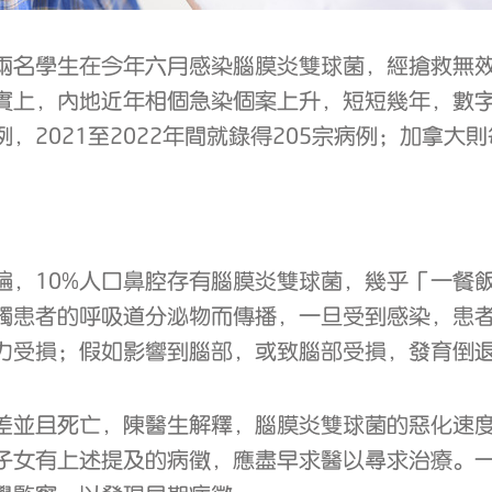
兩名學生在今年六月感染腦膜炎雙球菌，經搶救無
實上，內地近年相個急染個案上升，短短幾年，數字
2021至2022年間就錄得205宗病例；加拿大
遍，10%人口鼻腔存有腦膜炎雙球菌，幾乎「一餐
觸患者的呼吸道分泌物而傳播，一旦受到感染，患
力受損；假如影響到腦部，或致腦部受損，發育倒
差並且死亡，陳醫生解釋，腦膜炎雙球菌的惡化速度
到子女有上述提及的病徵，應盡早求醫以尋求治療。