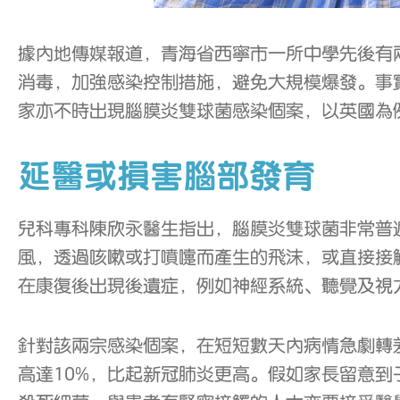
據內地傳媒報道，青海省西寧市一所中學先後有
消毒，加強感染控制措施，避免大規模爆發。事
家亦不時出現腦膜炎雙球菌感染個案，以英國為例，
延醫或損害腦部發育
兒科專科陳欣永醫生指出，腦膜炎雙球菌非常普
風，透過咳嗽或打噴嚏而產生的飛沫，或直接接
在康復後出現後遺症，例如神經系統、聽覺及視
針對該兩宗感染個案，在短短數天內病情急劇轉
高達10%，比起新冠肺炎更高。假如家長留意