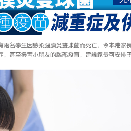
有兩名學生因感染腦膜炎雙球菌而死亡，令本港家
症，甚至損害小朋友的腦部發育，建議家長可安排