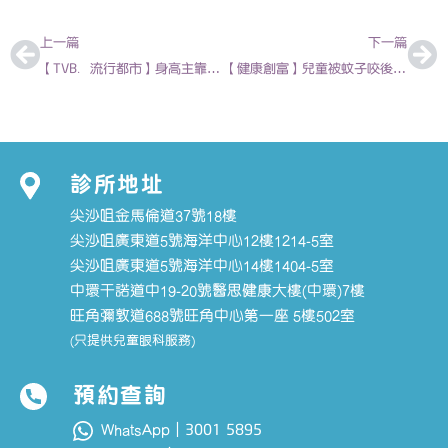
上一頁
下
上一篇
下一篇
【TVB．流行都市】身高主靠遺傳 矮小症要打激素 | 兒科專科醫生徐梓筠醫生| | 21-08-2025
【健康創富】兒童被蚊子咬後 為何皮膚紅腫起水泡 | 兒科專科醫生陳欣永醫生 | 2025年秋季號
診所地址
尖沙咀金馬倫道37號18樓
尖沙咀廣東道5號海洋中心12樓1214-5室
尖沙咀廣東道5號海洋中心14樓1404-5室
中環干諾道中19-20號醫思健康大樓(中環)7樓
旺角彌敦道688號旺角中心第一座 5樓502室
(只提供兒童眼科服務)
預約查詢
3001 5895
WhatsApp｜