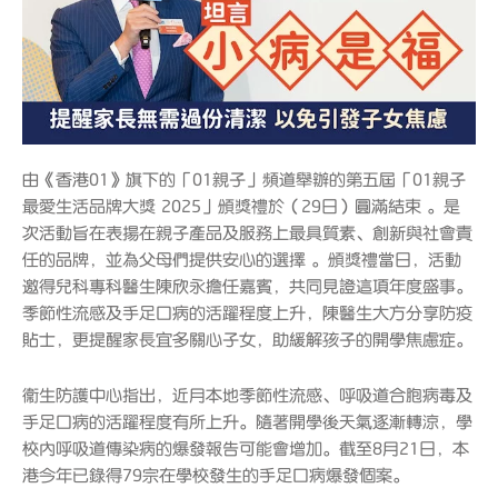
由《香港01》旗下的「01親子」頻道舉辦的第五屆「01親子
最愛生活品牌大獎 2025」頒獎禮於（29日）圓滿結束 。是
次活動旨在表揚在親子產品及服務上最具質素、創新與社會責
任的品牌，並為父母們提供安心的選擇 。頒獎禮當日，活動
邀得兒科專科醫生陳欣永擔任嘉賓，共同見證這項年度盛事。
季節性流感及手足口病的活躍程度上升，陳醫生大方分享防疫
貼士，更提醒家長宜多關心子女，助緩解孩子的開學焦慮症。
衞生防護中心指出，近月本地季節性流感、呼吸道合胞病毒及
手足口病的活躍程度有所上升。隨著開學後天氣逐漸轉涼，學
校內呼吸道傳染病的爆發報告可能會增加。截至8月21日，本
港今年已錄得79宗在學校發生的手足口病爆發個案。