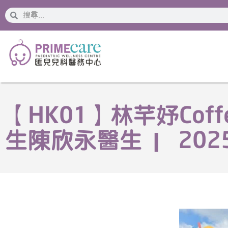
搜
搜
索
索
【HK01】林芊妤Co
生陳欣永醫生 | 2025-