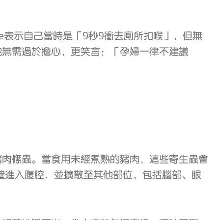
fee表示自己當時是「9秒9衝去廁所扣喉」，但無
慰她無需過於擔心，更笑言：「孕婦一律不建議
豬肉絛蟲。當食用未經煮熟的豬肉，這些寄生蟲會
壁進入腹腔，並擴散至其他部位，包括腦部、眼