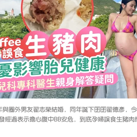
2018年與圈外男友翟志榮結婚，同年誕下囝囝翟德彥，
事發經過表示擔心腹中BB安危，到底孕婦誤食生豬