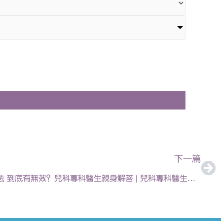
下
下一篇
【HK01】網上瘋傳退熱貼助眠法 到底有無效？兒科專科醫生親身解答 | 兒科專科醫生陳欣永醫生 | 2025-10-15