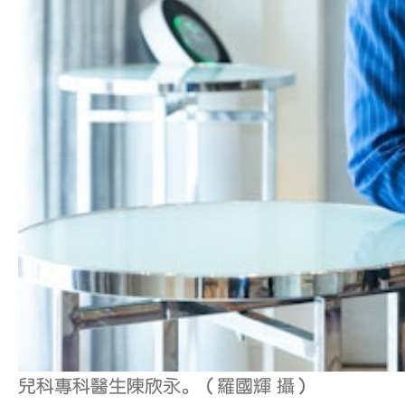
兒科專科醫生陳欣永。（羅國輝 攝）