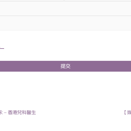
。
提交
欣永 – 香港兒科醫生
【媒