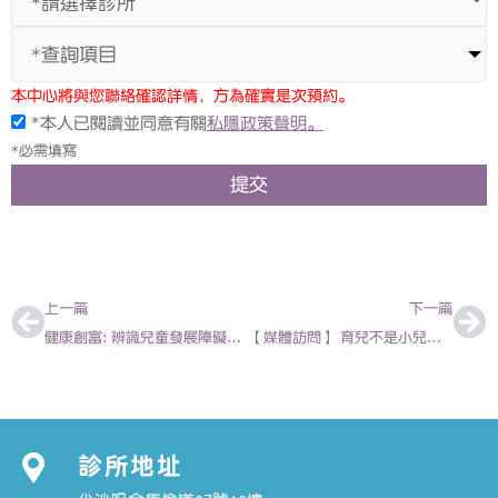
*查詢項目
本中心將與您聯絡確認詳情，方為確實是次預約。
*本人已閱讀並同意有關
私隱政策聲明。
*必需填寫
提交
上一頁
下
上一篇
下一篇
健康創富: 辨識兒童發展障礙及早尋求專業治療 2019-02-01 | 陳欣永醫生
【媒體訪問】 育兒不是小兒科 Part 2 2019-03-04| 陳欣永 – 香港兒科醫生
診所地址