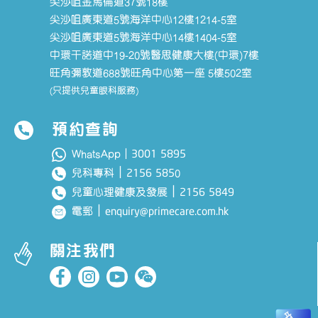
尖沙咀金馬倫道37號18樓
尖沙咀廣東道5號海洋中心12樓1214-5室
尖沙咀廣東道5號海洋中心14樓1404-5室
中環干諾道中19-20號醫思健康大樓(中環)7樓
旺角彌敦道688號旺角中心第一座 5樓502室
(只提供兒童眼科服務)
預約查詢
3001 5895
WhatsApp｜
｜
2156 585
兒科專科
0
｜
2156 5849
兒童心理健康及發展
｜
enquiry@primecare.com.hk
電郵
關注我們