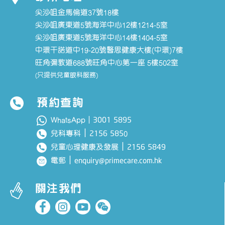
尖沙咀金馬倫道37號18樓
尖沙咀廣東道5號海洋中心12樓1214-5室
尖沙咀廣東道5號海洋中心14樓1404-5室
中環干諾道中19-20號醫思健康大樓(中環)7樓
旺角彌敦道688號旺角中心第一座 5樓502室
(只提供兒童眼科服務)
預約查詢
3001 5895
WhatsApp｜
｜
2156 585
兒科專科
0
｜
2156 5849
兒童心理健康及發展
｜
enquiry@primecare.com.hk
電郵
關注我們