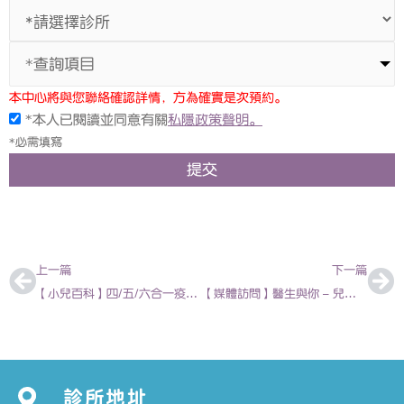
*查詢項目
本中心將與您聯絡確認詳情，方為確實是次預約。
*本人已閱讀並同意有關
私隱政策聲明。
*必需填寫
提交
上一頁
下
上一篇
下一篇
【小兒百科】四/五/六合一疫苗 有何分別? | 林嘉儀醫生
【媒體訪問】醫生與你 – 兒家到訪#14 上呼吸道感染 2021-02-11 | 陳欣永 – 香港兒科醫生
診所地址